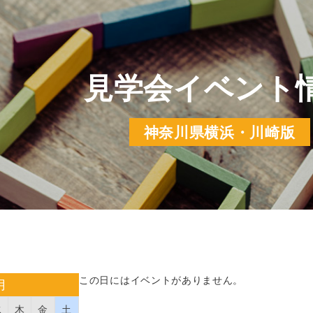
見学会イベント
神奈川県横浜・川崎版
この日にはイベントがありません。
月
水
木
金
土