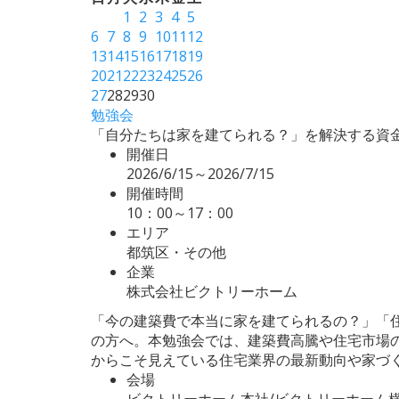
1
2
3
4
5
6
7
8
9
10
11
12
13
14
15
16
17
18
19
20
21
22
23
24
25
26
27
28
29
30
勉強会
「自分たちは家を建てられる？」を解決する資
開催日
2026/6/15～2026/7/15
開催時間
10：00～17：00
エリア
都筑区・その他
企業
株式会社ビクトリーホーム
「今の建築費で本当に家を建てられるの？」「
の方へ。本勉強会では、建築費高騰や住宅市場
からこそ見えている住宅業界の最新動向や家づ
会場
ビクトリーホーム本社/ビクトリーホーム