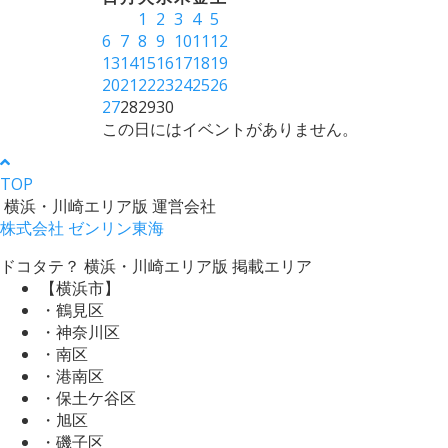
1
2
3
4
5
6
7
8
9
10
11
12
13
14
15
16
17
18
19
20
21
22
23
24
25
26
27
28
29
30
この日にはイベントがありません。
TOP
横浜・川崎エリア版 運営会社
株式会社 ゼンリン東海
ドコタテ？ 横浜・川崎エリア版 掲載エリア
【横浜市】
・鶴見区
・神奈川区
・南区
・港南区
・保土ケ谷区
・旭区
・磯子区