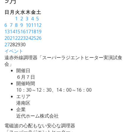
日
月
火
水
木
金
土
1
2
3
4
5
6
7
8
9
10
11
12
13
14
15
16
17
18
19
20
21
22
23
24
25
26
27
28
29
30
イベント
遠赤外線調理器「スーパーラジエントヒーター実演試食
会」
開催日
６月７日
開催時間
10：30～12：30、14：00～16：00
エリア
港南区
企業
近代ホーム株式会社
電磁波の心配もない安心な調理器
「スーパーラジエントヒーター」